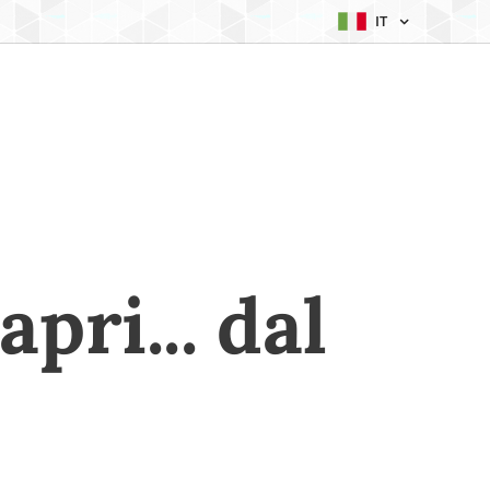
IT
pri... dal