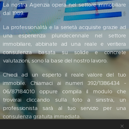
La nostra Agenzia opera nel settore immobiliare
dal 1989.
La professionalità e la serietà acquisite grazie ad
una esperienza pluridecennale nel settore
immobiliare, abbinate ad una reale e veritiera
consulenza basata su solide e concrete
valutazioni, sono la base del nostro lavoro.
Chiedi ad un esperto il reale valore del tuo
immobile. Chiamaci ai numeri 392/1386434 -
06/87184010 oppure compila il modulo che
troverai cliccando sulla foto a sinistra, un
professionista sarà al tuo servizio per una
consulenza gratuita immediata.