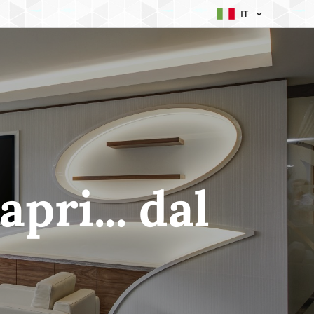
IT
pri... dal