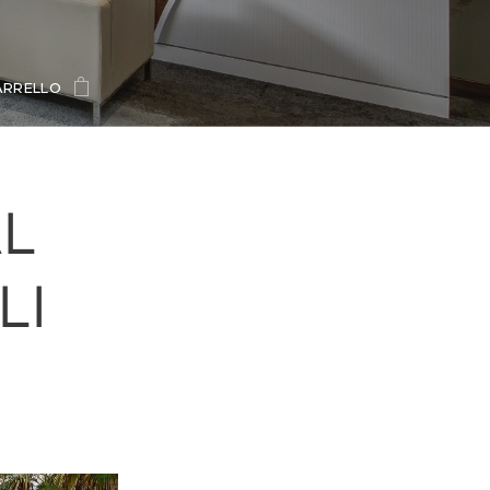
ARRELLO
AL
LI