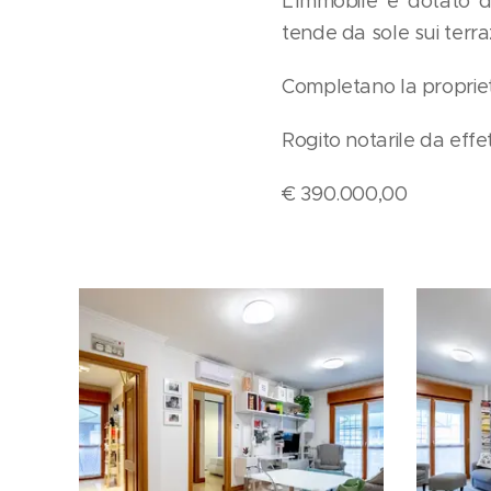
L'immobile è dotato di
tende da sole sui terraz
Completano la propriet
Rogito notarile da eff
€
390.000,00