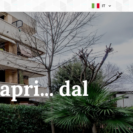
IT
pri... dal