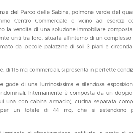
anze del Parco delle Sabine, polmone verde del quar
nimo Centro Commerciale e vicino ad esercizi co
mo la vendita di una soluzione immobiliare compost
te uniti tra loro, situata all'interno di un complesso
mato da piccole palazzine di soli 3 piani e circonda
e, di 115 mq commerciali, si presenta in perfette condizi
o e gode di una luminosissima e silenziosa esposizio
 condominiali. Internamente è composta da un doppio 
cui una con cabina armadio), cucina separata comp
 per un totale di 44 mq. che si estendono per