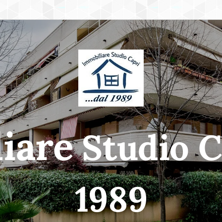
iare
Studio Ca
1989