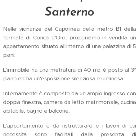
Santerno
Nelle vicinanze del Capolinea della metro B1 della
fermata di Conca d'Oro, proponiamo
in vendita un
appartamento
situato all'interno di una palazzina di 5
piani.
L'immobile
ha una metratura
di 40 mq
è
posto
al 3°
piano
ed ha un'esposizione s
ilenziosa e luminosa.
Internamente
è composto da
un
ampio ingresso con
doppia finestra, camera
da letto
matrimoniale, cucina
abitabile, bagno e balcone.
L'appartamento è da ristrutturare e
i lavori di cui
necessita
sono
facilitat
i
dalla presenza di