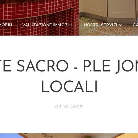
MOBILI
VALUTAZIONE IMMOBILI
I NOSTRI SERVIZI
C
 SACRO - P.LE JON
LOCALI
08.10.2025