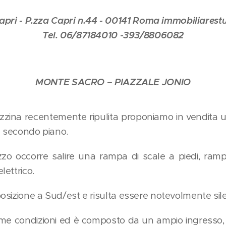
apri - P.zza Capri n.44 - 00141 Roma immobiliarestu
Tel. 06/87184010 -393/8806082
MONTE SACRO – PIAZZALE JONIO
lazzina recentemente ripulita proponiamo in vendita
l secondo piano.
zzo occorre salire una rampa di scale a piedi, ram
ettrico.
sizione a Sud/est e risulta essere notevolmente sil
ime condizioni ed è composto da un ampio ingresso