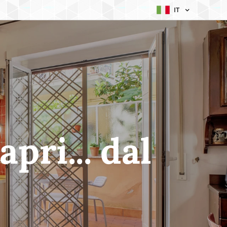
IT
pri... dal