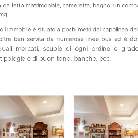
 da letto matrimoniale, cameretta, bagno, un comodi
 mq.
to l'immobile è situato a pochi metri dal capolinea d
dot
noltre ben servita da numerose linee bus ed è
 quali
mercati, scuole di ogni ordine e grad
 tipologie e di buon tono,
banche, ecc.