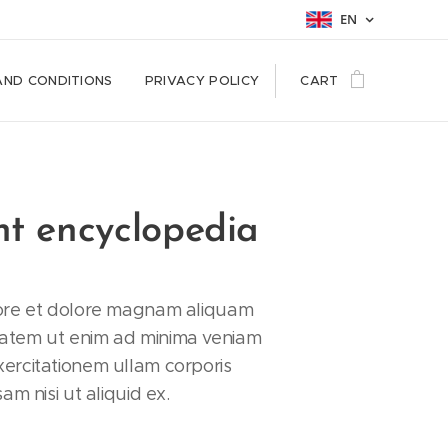
EN
AND CONDITIONS
PRIVACY POLICY
CART
nt encyclopedia
bore et dolore magnam aliquam
atem ut enim ad minima veniam
ercitationem ullam corporis
sam nisi ut aliquid ex.