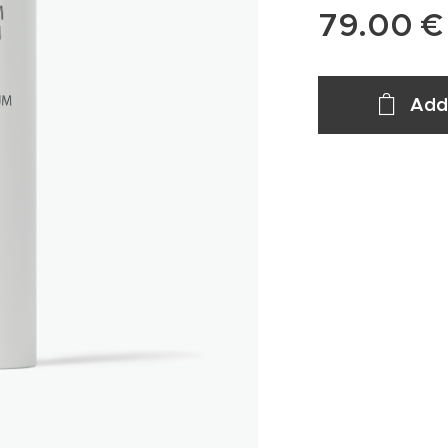
79.00
€
Add 